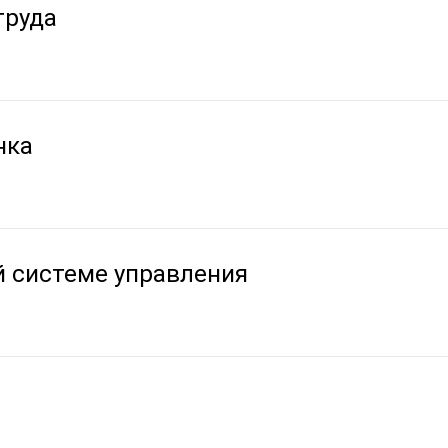
труда
нка
й системе управления