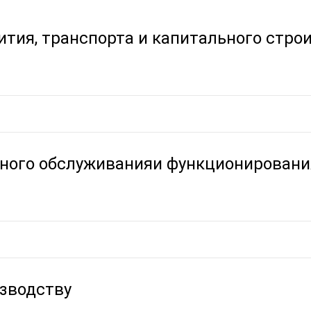
ития, транспорта и капитального стро
нного обслуживанияи функционировани
изводству