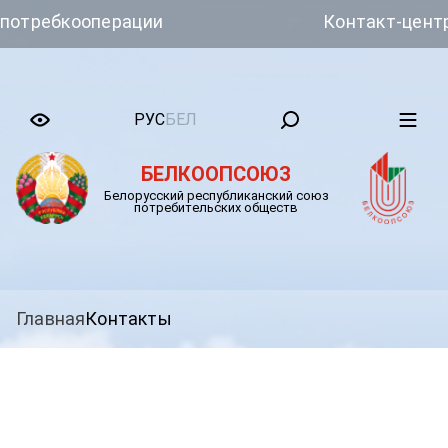
ребкооперации
Контакт-центр Бе
РУС
БЕЛ
БЕЛКООПСОЮЗ
Белорусский республиканский союз
потребительских обществ
Главная
Контакты