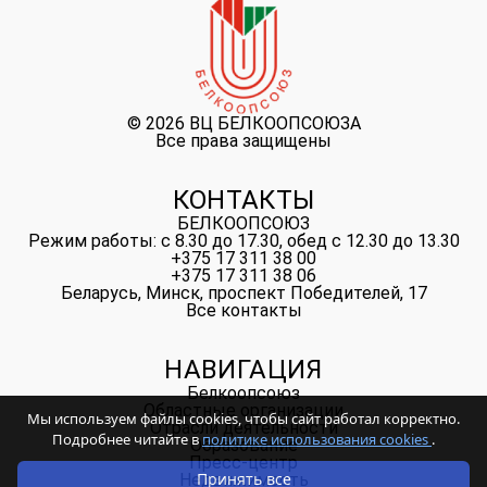
©
2026 ВЦ БЕЛКООПСОЮЗА
Все права защищены
КОНТАКТЫ
БЕЛКООПСОЮЗ
Режим работы: с 8.30 до 17.30, обед с 12.30 до 13.30
+375 17 311 38 00
+375 17 311 38 06
Беларусь, Минск, проспект Победителей, 17
Все контакты
НАВИГАЦИЯ
Белкоопсоюз
Областные организации
Мы используем файлы cookies, чтобы сайт работал корректно.
Отрасли деятельности
Подробнее читайте в
политике использования cookies
.
Образование
Пресс-центр
Принять все
Недвижимость