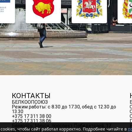
КОНТАКТЫ
БЕЛКООПСОЮЗ
Режим работы: с 8.30 до 17.30, обед с 12.30 до
13.30
+375 17 311 38 00
+375 17 311 38 06
Беларусь, Минск, проспект Победителей, 17
ookies, чтобы сайт работал корректно. Подробнее читайте в
п
Все контакты