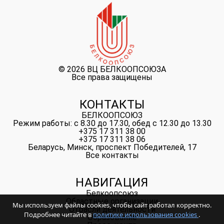
©
2026 ВЦ БЕЛКООПСОЮЗА
Все права защищены
КОНТАКТЫ
БЕЛКООПСОЮЗ
Режим работы: с 8.30 до 17.30, обед с 12.30 до 13.30
+375 17 311 38 00
+375 17 311 38 06
Беларусь, Минск, проспект Победителей, 17
Все контакты
НАВИГАЦИЯ
Белкоопсоюз
Областные организации
Мы используем файлы cookies, чтобы сайт работал корректно.
Отрасли деятельности
Подробнее читайте в
политике использования cookies
.
Образование