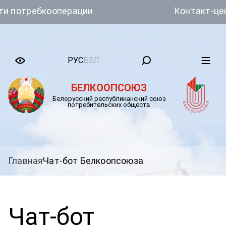
потребкооперации
Контакт-центр
РУС
БЕЛ
БЕЛКООПСОЮЗ
Белорусский республиканский союз
потребительских обществ
Главная
Чат-бот Белкоопсоюза
Чат-бот